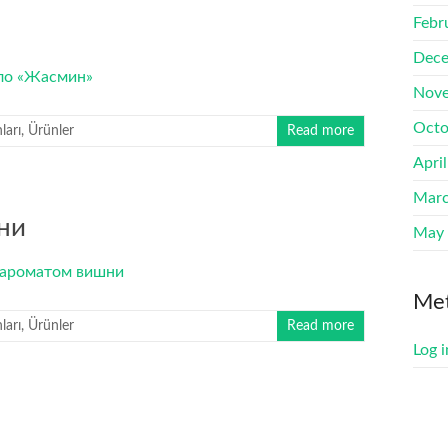
Febr
Dece
Nove
Octo
arı
,
Ürünler
Read more
Apri
Marc
ни
May
Me
arı
,
Ürünler
Read more
Log i