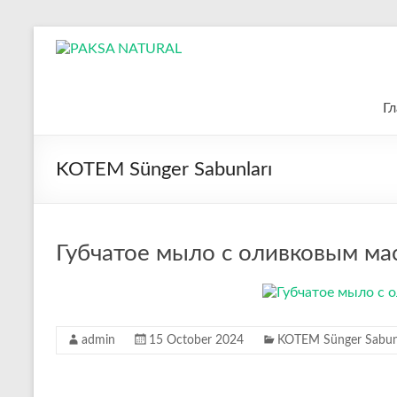
Skip
to
PAKSA
content
NATURAL
Гл
Kotem
Kozmetik
KOTEM Sünger Sabunları
Ltd.
Губчатое мыло с оливковым ма
admin
15 October 2024
KOTEM Sünger Sabunl