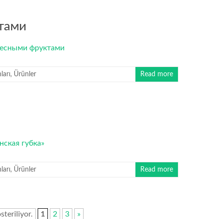
тами
arı
,
Ürünler
Read more
arı
,
Ürünler
Read more
steriliyor.
1
2
3
»