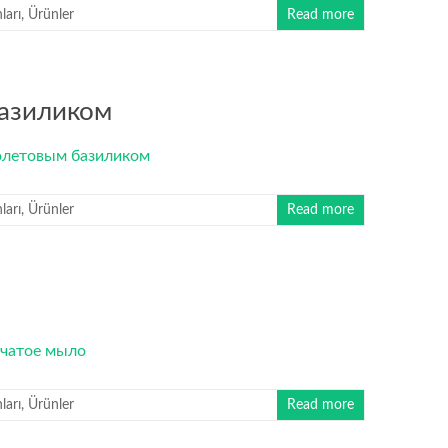
arı
,
Ürünler
Read more
базиликом
arı
,
Ürünler
Read more
arı
,
Ürünler
Read more