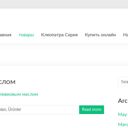
авная
товары
Клеопатра Cерия
Купить онлайн
На
слом
Arc
arı
,
Ürünler
Read more
May
Marc