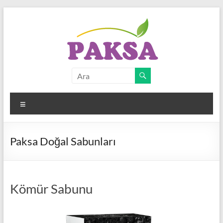
Skip
to
content
PAKSA
NATURAL
Menü
Kotem
Kozmetik
Ltd.
Paksa Doğal Sabunları
Kömür Sabunu