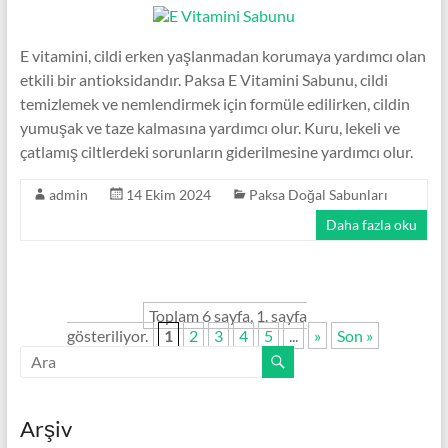
E vitamini, cildi erken yaşlanmadan korumaya yardımcı olan
etkili bir antioksidandır. Paksa E Vitamini Sabunu, cildi
temizlemek ve nemlendirmek için formüle edilirken, cildin
yumuşak ve taze kalmasına yardımcı olur. Kuru, lekeli ve
çatlamış ciltlerdeki sorunların giderilmesine yardımcı olur.
admin
14 Ekim 2024
Paksa Doğal Sabunları
Daha fazla oku
Toplam 6 sayfa, 1. sayfa
gösteriliyor.
1
2
3
4
5
...
»
Son »
Arşiv